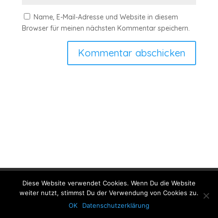
Name, E-Mail-Adresse und Website in diesem
Browser für meinen nächsten Kommentar speichern.
Kommentar abschicken
Impressum
Datenschutzerklärung
Kontakt
Diese Website verwendet Cookies. Wenn Du die Website
weiter nutzt, stimmst Du der Verwendung von Cookies zu.
OK
Datenschutzerklärung
© 2022 Copyright by RainbowMickeyRunner