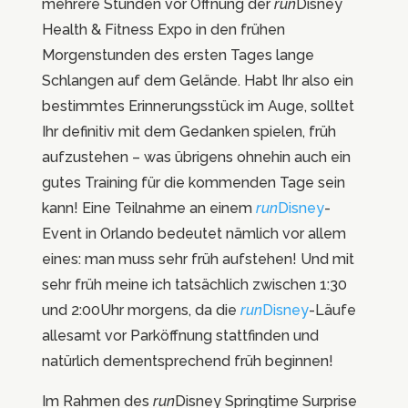
mehrere Stunden vor Öffnung der
run
Disney
Health & Fitness Expo in den frühen
Morgenstunden des ersten Tages lange
Schlangen auf dem Gelände. Habt Ihr also ein
bestimmtes Erinnerungsstück im Auge, solltet
Ihr definitiv mit dem Gedanken spielen, früh
aufzustehen – was übrigens ohnehin auch ein
gutes Training für die kommenden Tage sein
kann! Eine Teilnahme an einem
run
Disney
-
Event in Orlando bedeutet nämlich vor allem
eines: man muss sehr früh aufstehen! Und mit
sehr früh meine ich tatsächlich zwischen 1:30
und 2:00Uhr morgens, da die
run
Disney
-Läufe
allesamt vor Parköffnung stattfinden und
natürlich dementsprechend früh beginnen!
Im Rahmen des
run
Disney Springtime Surprise