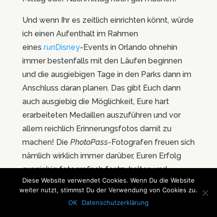
Und wenn Ihr es zeitlich einrichten könnt, würde
ich einen Aufenthalt im Rahmen
eines
run
Disney
-Events in Orlando ohnehin
immer bestenfalls mit den Läufen beginnen
und die ausgiebigen Tage in den Parks dann im
Anschluss daran planen. Das gibt Euch dann
auch ausgiebig die Möglichkeit, Eure hart
erarbeiteten Medaillen auszuführen und vor
allem reichlich Erinnerungsfotos damit zu
machen! Die
PhotoPass-
Fotografen freuen sich
nämlich wirklich immer darüber, Euren Erfolg
ausgiebig fotografisch festzuhalten und
Diese Website verwendet Cookies. Wenn Du die Website
werden dabei meistens sogar richtig kreativ!
weiter nutzt, stimmst Du der Verwendung von Cookies zu.
OK
Datenschutzerklärung
Aber noch einmal zurück zu meinem