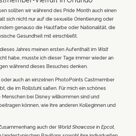
tmember-Vielfalt in Orlando
sen sollten wir während des Pride Month auch einen
alt sich nicht nur auf die sexuelle Orientierung oder
ndern genauso die Hautfarbe oder Nationalität, die
ysische Gesundheit mit einschließt.
r dieses Jahres meinen ersten Aufenthalt im
Walt
acht habe, musste ich dieser Tage immer wieder an
ungen während dieses Besuches denken.
op oder auch an einzelnen PhotoPoints Castmember
t, die im Rollstuhl saßen. Für mich ein schönes
se Menschen bei Disney willkommen sind und
eitragen können, wie ihre anderen Kolleginnen und
m Zusammenhang auch der
World Showcase
in
Epcot
,
n landestypischen Pavillons sowohl ihre individuellen