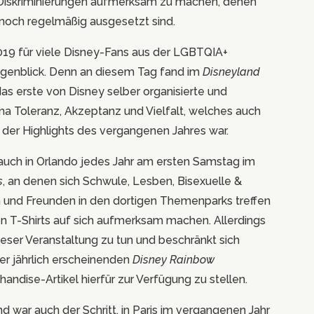
 Diskriminierungen aufmerksam zu machen, denen
noch regelmäßig ausgesetzt sind.
2019 für viele Disney-Fans aus der LGBTQIA+
genblick. Denn an diesem Tag fand im
Disneyland
das erste von Disney selber organisierte und
a Toleranz, Akzeptanz und Vielfalt, welches auch
 der Highlights des vergangenen Jahres war.
 auch in Orlando jedes Jahr am ersten Samstag im
s
, an denen sich Schwule, Lesben, Bisexuelle &
n und Freunden in den dortigen Themenparks treffen
n T-Shirts auf sich aufmerksam machen. Allerdings
 dieser Veranstaltung zu tun und beschränkt sich
rer jährlich erscheinenden
Disney Rainbow
ndise-Artikel hierfür zur Verfügung zu stellen.
ar auch der Schritt, in Paris im vergangenen Jahr