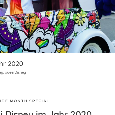
ahr 2020
ey
,
queerDisney
IDE MONTH SPECIAL
ei Disney im Jahr 2020