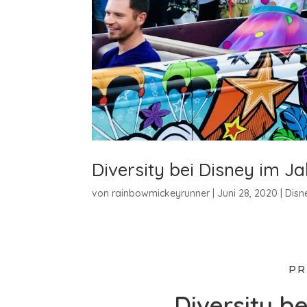
Diversity bei Disney im J
von
rainbowmickeyrunner
|
Juni 28, 2020
|
Disn
PR
Diversity b