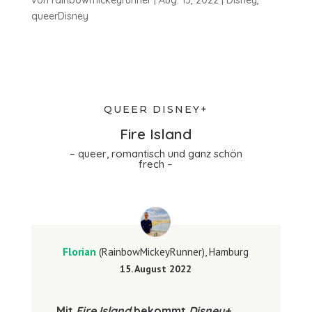
queerDisney
QUEER DISNEY+
Fire Island
– queer, romantisch und ganz schön
frech –
Florian
(RainbowMickeyRunner), Hamburg
15. August 2022
Mit
Fire Island
bekommt
Disney+