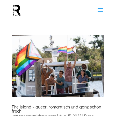
Fire Island – queer, romantisch und ganz schön
frech
von
rainbowmickeyrunner
|
Aug. 15, 2022
|
Disney
,