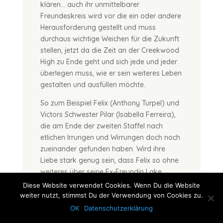
klären… auch ihr unmittelbarer
Freundeskreis wird vor die ein oder andere
Herausforderung gestellt und muss
durchaus wichtige Weichen für die Zukunft
stellen, jetzt da die Zeit an der Creekwood
High zu Ende geht und sich jede und jeder
überlegen muss, wie er sein weiteres Leben
gestalten und ausfüllen möchte.
So zum Beispiel Felix (Anthony Turpel) und
Victors Schwester Pilar (Isabella Ferreira),
die am Ende der zweiten Staffel nach
etlichen Irrungen und Wirrungen doch noch
zueinander gefunden haben. Wird ihre
Liebe stark genug sein, dass Felix so ohne
weiteres über seine Ex-Freundin Lake
(Bebe Wood) hinwegkommen kann? Und
Diese Website verwendet Cookies. Wenn Du die Website
apropos Lake… was hat es mit ihr und
weiter nutzt, stimmst Du der Verwendung von Cookies zu.
Mitschülerin Lucy (Ava Capri) auf sich? Hat
OK
Datenschutzerklärung
sich da auf der Hochzeit von Mias Vater