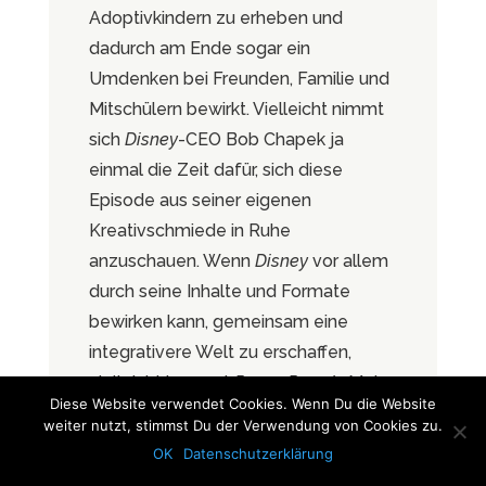
Adoptivkindern zu erheben und
dadurch am Ende sogar ein
Umdenken bei Freunden, Familie und
Mitschülern bewirkt. Vielleicht nimmt
sich
Disney
-CEO Bob Chapek ja
einmal die Zeit dafür, sich diese
Episode aus seiner eigenen
Kreativschmiede in Ruhe
anzuschauen. Wenn
Disney
vor allem
durch seine Inhalte und Formate
bewirken kann, gemeinsam eine
integrativere Welt zu erschaffen,
vielleicht bewegt
Penny Prouds
Mut
Diese Website verwendet Cookies. Wenn Du die Website
und Entschlossenheit ja auch ihn in
weiter nutzt, stimmst Du der Verwendung von Cookies zu.
seiner Position als Konzernchef
OK
Datenschutzerklärung
zukünftig offensiver für die Themen