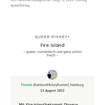
queerDisney
QUEER DISNEY+
Fire Island
– queer, romantisch und ganz schön
frech –
Florian
(RainbowMickeyRunner), Hamburg
15. August 2022
Mit
Fire Island
bekommt
Disney+