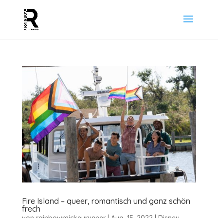
Fire Island – queer, romantisch und ganz schön
frech
von
rainbowmickeyrunner
|
Aug. 15, 2022
|
Disney
,