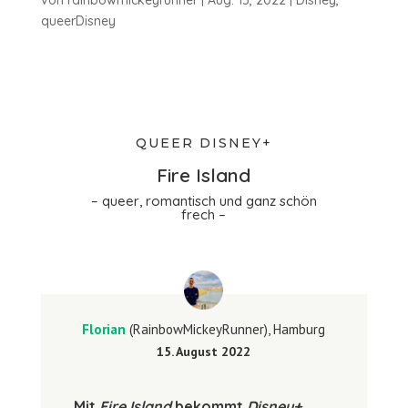
queerDisney
QUEER DISNEY+
Fire Island
– queer, romantisch und ganz schön
frech –
Florian
(RainbowMickeyRunner), Hamburg
15. August 2022
Mit
Fire Island
bekommt
Disney+