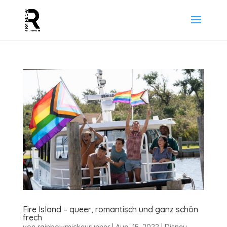
Fire Island – queer, romantisch und ganz schön
frech
von
rainbowmickeyrunner
|
Aug. 15, 2022
|
Disney
,